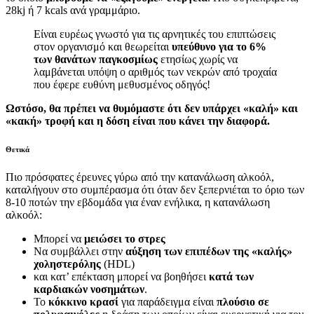
28kj ή 7 kcals ανά γραμμάριο.
Είναι ευρέως γνωστό για τις αρνητικές του επιπτώσεις
στον οργανισμό και θεωρείται
υπεύθυνο για το 6%
των θανάτων παγκοσμίως
ετησίως χωρίς να
λαμβάνεται υπόψη ο αριθμός των νεκρών από τροχαία
που έφερε ευθύνη μεθυσμένος οδηγός!
Ωστόσο, θα πρέπει να θυμόμαστε ότι δεν υπάρχει «καλή» και
«κακή» τροφή και η δόση είναι που κάνει την διαφορά.
Θετικά
Πιο πρόσφατες έρευνες γύρω από την κατανάλωση αλκοόλ,
καταλήγουν στο συμπέρασμα ότι όταν δεν ξεπερνιέται το όριο των
8-10 ποτών την εβδομάδα για έναν ενήλικα, η κατανάλωση
αλκοόλ:
Μπορεί να
μειώσει το στρες
Να συμβάλλει στην
αύξηση των επιπέδων της «καλής»
χοληστερόλης
(HDL)
και κατ’ επέκταση μπορεί να βοηθήσει
κατά των
καρδιακών νοσημάτων
.
Το
κόκκινο κρασί
για παράδειγμα είναι
πλούσιο σε