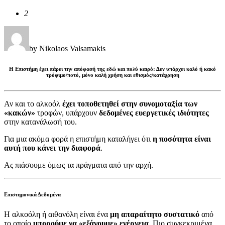
2
by Nikolaos Valsamakis
Η Επιστήμη έχει πάρει την απόφασή της εδώ και πολύ καιρό: Δεν υπάρχει καλό ή κακό
τρόφιμο/ποτό, μόνο καλή χρήση και εθισμός/κατάχρηση
Αν και το αλκοόλ
έχει τοποθετηθεί στην συνομοταξία των
«κακών»
τροφών, υπάρχουν
δεδομένες ευεργετικές ιδιότητες
στην κατανάλωσή του.
Για μια ακόμα φορά η επιστήμη καταλήγει ότι
η ποσότητα είναι
αυτή που κάνει την διαφορά
.
Ας πιάσουμε όμως τα πράγματα από την αρχή.
Επιστημονικά Δεδομένα
Η αλκοόλη ή αιθανόλη είναι ένα
μη απαραίτητο συστατικό
από
το οποίο
μπορούμε να «εξάγουμε» ενέργεια
. Πιο συγκεκριμένα,