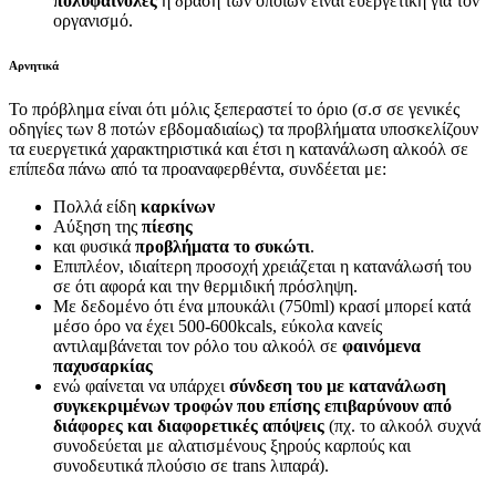
πολυφαινόλες
η δράση των οποίων είναι ευεργετική για τον
οργανισμό.
Αρνητικά
Το πρόβλημα είναι ότι μόλις ξεπεραστεί το όριο (σ.σ σε γενικές
οδηγίες των 8 ποτών εβδομαδιαίως) τα προβλήματα υποσκελίζουν
τα ευεργετικά χαρακτηριστικά και έτσι η κατανάλωση αλκοόλ σε
επίπεδα πάνω από τα προαναφερθέντα, συνδέεται με:
Πολλά είδη
καρκίνων
Αύξηση της
πίεσης
και φυσικά
προβλήματα το συκώτι
.
Επιπλέον, ιδιαίτερη προσοχή χρειάζεται η κατανάλωσή του
σε ότι αφορά και την θερμιδική πρόσληψη.
Με δεδομένο ότι ένα μπουκάλι (750ml) κρασί μπορεί κατά
μέσο όρο να έχει 500-600kcals, εύκολα κανείς
αντιλαμβάνεται τον ρόλο του αλκοόλ σε
φαινόμενα
παχυσαρκίας
ενώ φαίνεται να υπάρχει
σύνδεση του με κατανάλωση
συγκεκριμένων τροφών που επίσης επιβαρύνουν από
διάφορες και διαφορετικές απόψεις
(πχ. το αλκοόλ συχνά
συνοδεύεται με αλατισμένους ξηρούς καρπούς και
συνοδευτικά πλούσιο σε trans λιπαρά).