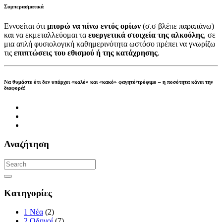
Συμπερασματικά
Εννοείται ότι
μπορώ να πίνω εντός ορίων
(σ.σ βλέπε παραπάνω)
και να εκμεταλλεύομαι τα
ευεργετικά στοιχεία της αλκοόλης
, σε
μια απλή φυσιολογική καθημερινότητα ωστόσο πρέπει να γνωρίζω
τις
επιπτώσεις του εθισμού ή της κατάχρησης
.
Να θυμάστε ότι δεν υπάρχει «καλό» και «κακό» φαγητό/τρόφιμο – η ποσότητα κάνει την
διαφορά!
Αναζήτηση
Κατηγορίες
1 Νέα
(2)
2 Οδηγοί
(7)