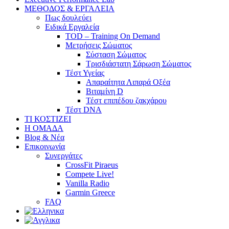
ΜΕΘΟΔΟΣ & ΕΡΓΑΛΕΙΑ
Πως δουλεύει
Ειδικά Εργαλεία
TOD – Training On Demand
Μετρήσεις Σώματος
Σύσταση Σώματος
Τρισδιάστατη Σάρωση Σώματος
Τέστ Υγείας
Απαραίτητα Λιπαρά Οξέα
Βιταμίνη D
Τέστ επιπέδου ζακχάρου
Τέστ DNA
ΤΙ ΚΟΣΤΙΖΕΙ
Η ΟΜΑΔΑ
Blog & Νέα
Επικοινωνία
Συνεργάτες
CrossFit Piraeus
Compete Live!
Vanilla Radio
Garmin Greece
FAQ