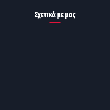
Σχετικά με μας
Συμβούλιο κορυφαίων
επαγγελματιών
Όχι απλά ένας προπονητής, αλλά ένα ειδικός για κάθε
σου ανάγκη
Εξατομικευμένη προπόνηση
Πρόγραμμα κομμένο και ραμμένο στις ανάγκες σου
Συμπληρωματική ή Αποκλειστική