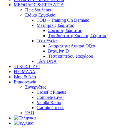
ΜΕΘΟΔΟΣ & ΕΡΓΑΛΕΙΑ
Πως δουλεύει
Ειδικά Εργαλεία
TOD – Training On Demand
Μετρήσεις Σώματος
Σύσταση Σώματος
Τρισδιάστατη Σάρωση Σώματος
Τέστ Υγείας
Απαραίτητα Λιπαρά Οξέα
Βιταμίνη D
Τέστ επιπέδου ζακχάρου
Τέστ DNA
ΤΙ ΚΟΣΤΙΖΕΙ
Η ΟΜΑΔΑ
Blog & Νέα
Επικοινωνία
Συνεργάτες
CrossFit Piraeus
Compete Live!
Vanilla Radio
Garmin Greece
FAQ