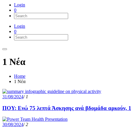
Login
0
Login
0
1 Νέα
Home
1 Νέα
31/08/2024
/
1
ΠΟΥ: Ενώ 75 λεπτά Άσκησης ανά βδομάδα αρκούν, 1 στ
30/08/2024
/
2