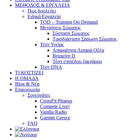
ΜΕΘΟΔΟΣ & ΕΡΓΑΛΕΙΑ
Πως δουλεύει
Ειδικά Εργαλεία
TOD – Training On Demand
Μετρήσεις Σώματος
Σύσταση Σώματος
Τρισδιάστατη Σάρωση Σώματος
Τέστ Υγείας
Απαραίτητα Λιπαρά Οξέα
Βιταμίνη D
Τέστ επιπέδου ζακχάρου
Τέστ DNA
ΤΙ ΚΟΣΤΙΖΕΙ
Η ΟΜΑΔΑ
Blog & Νέα
Επικοινωνία
Συνεργάτες
CrossFit Piraeus
Compete Live!
Vanilla Radio
Garmin Greece
FAQ