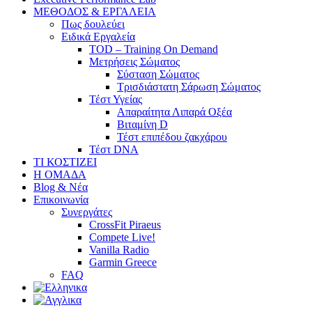
ΜΕΘΟΔΟΣ & ΕΡΓΑΛΕΙΑ
Πως δουλεύει
Ειδικά Εργαλεία
TOD – Training On Demand
Μετρήσεις Σώματος
Σύσταση Σώματος
Τρισδιάστατη Σάρωση Σώματος
Τέστ Υγείας
Απαραίτητα Λιπαρά Οξέα
Βιταμίνη D
Τέστ επιπέδου ζακχάρου
Τέστ DNA
ΤΙ ΚΟΣΤΙΖΕΙ
Η ΟΜΑΔΑ
Blog & Νέα
Επικοινωνία
Συνεργάτες
CrossFit Piraeus
Compete Live!
Vanilla Radio
Garmin Greece
FAQ