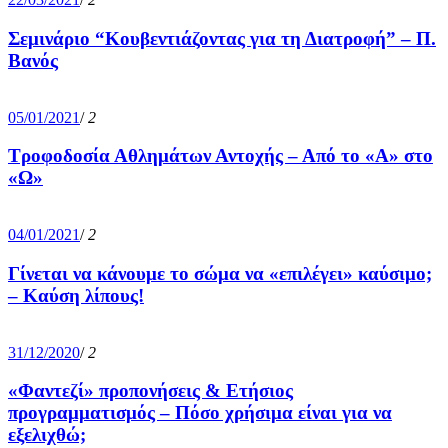
Σεμινάριο “Κουβεντιάζοντας για τη Διατροφή” – Π.
Βανός
05/01/2021
/
2
Τροφοδοσία Αθλημάτων Αντοχής – Από το «Α» στο
«Ω»
04/01/2021
/
2
Γίνεται να κάνουμε το σώμα να «επιλέγει» καύσιμο;
– Καύση λίπους!
31/12/2020
/
2
«Φαντεζί» προπονήσεις & Ετήσιος
προγραμματισμός – Πόσο χρήσιμα είναι για να
εξελιχθώ;