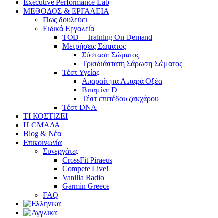
Executive Performance Lab
ΜΕΘΟΔΟΣ & ΕΡΓΑΛΕΙΑ
Πως δουλεύει
Ειδικά Εργαλεία
TOD – Training On Demand
Μετρήσεις Σώματος
Σύσταση Σώματος
Τρισδιάστατη Σάρωση Σώματος
Τέστ Υγείας
Απαραίτητα Λιπαρά Οξέα
Βιταμίνη D
Τέστ επιπέδου ζακχάρου
Τέστ DNA
ΤΙ ΚΟΣΤΙΖΕΙ
Η ΟΜΑΔΑ
Blog & Νέα
Επικοινωνία
Συνεργάτες
CrossFit Piraeus
Compete Live!
Vanilla Radio
Garmin Greece
FAQ