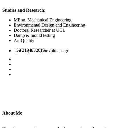
Studies and Research:
MEng, Mechanical Engineering
Environmental Design and Engineering
Doctoral Researcher at UCL
Damp & mould testing
Air Quality
+30 2104082015
sports.systems@boxpiraeus.gr
About Me