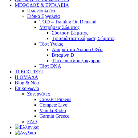
ΜΕΘΟΔΟΣ & ΕΡΓΑΛΕΙΑ
Πως δουλεύει
Ειδικά Εργαλεία
TOD – Training On Demand
Μετρήσεις Σώματος
Σύσταση Σώματος
Τρισδιάστατη Σάρωση Σώματος
Τέστ Υγείας
Απαραίτητα Λιπαρά Οξέα
Βιταμίνη D
Τέστ επιπέδου ζακχάρου
Τέστ DNA
ΤΙ ΚΟΣΤΙΖΕΙ
Η ΟΜΑΔΑ
Blog & Νέα
Επικοινωνία
Συνεργάτες
CrossFit Piraeus
Compete Live!
Vanilla Radio
Garmin Greece
FAQ