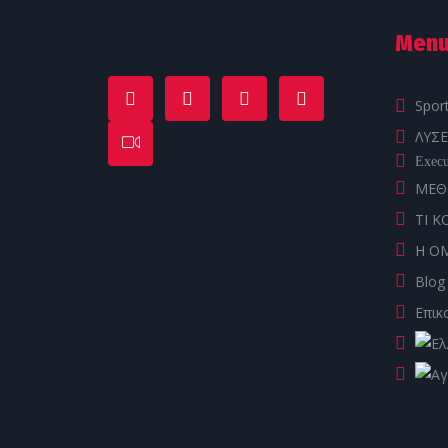
Men
Spor
ΛΥΣΕ
Execu
ΜΕΘ
ΤΙ Κ
Η Ο
Blog
Επικ