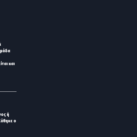
ά
ομάδα
ίται και
νος ή
Χάθηκε ο