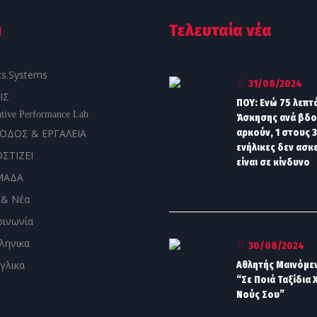
u
Τελευταία νέα
ts.Systems
31/08/2024
ΙΣ
ΠΟΥ: Ενώ 75 λεπτ
tive Performance Lab
Άσκησης ανά βδ
ΟΔΟΣ & ΕΡΓΑΛΕΙΑ
αρκούν, 1 στους 3
ενήλικες δεν ασκε
ΟΣΤΙΖΕΙ
είναι σε κίνδυνο
ΜΑΔΑ
 & Νέα
οινωνία
30/08/2024
Αθλητής Μαινόμε
“Σε Ποιά Ταξίδια 
Νούς Σου”