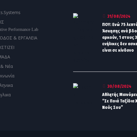
ts.Systems
31/08/2024
ΙΣ
ΠΟΥ: Ενώ 75 λεπτ
tive Performance Lab
Άσκησης ανά βδ
ΟΔΟΣ & ΕΡΓΑΛΕΙΑ
αρκούν, 1 στους 3
ενήλικες δεν ασκε
ΟΣΤΙΖΕΙ
είναι σε κίνδυνο
ΜΑΔΑ
 & Νέα
οινωνία
30/08/2024
Αθλητής Μαινόμε
“Σε Ποιά Ταξίδια 
Νούς Σου”