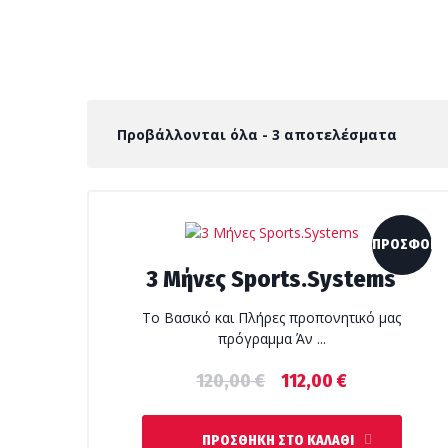
Προβάλλονται όλα - 3 αποτελέσματα
ΠΡΟΣΦΟΡΆ
3 Μήνες Sports.Systems
Το Βασικό και Πλήρες προπονητικό μας
πρόγραμμα Άν ...
Original
Η
120,00
€
112,00
€
price
τρέχουσα
was:
τιμή
ΠΡΟΣΘΉΚΗ ΣΤΟ ΚΑΛΆΘΙ
120,00 €.
είναι: