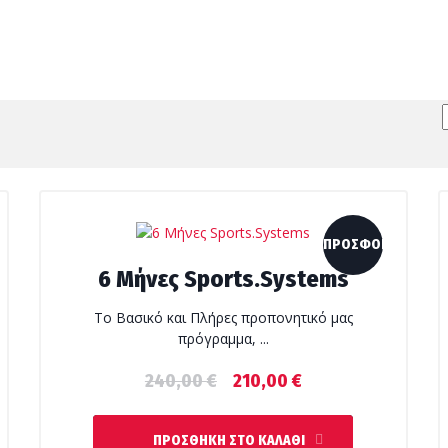
!
ΠΡΟΣΦΟΡΆ!
6 Μήνες Sports.Systems
Το Βασικό και Πλήρες προπονητικό μας
πρόγραμμα, ...
Original
Η
240,00
€
210,00
€
price
τρέχουσα
was:
τιμή
ΠΡΟΣΘΉΚΗ ΣΤΟ ΚΑΛΆΘΙ
240,00 €.
είναι: