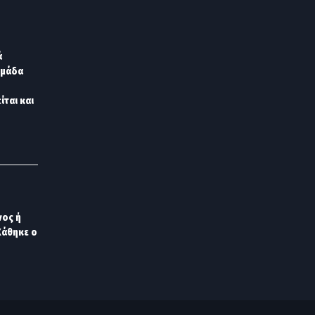
ά
ομάδα
ίται και
νος ή
Χάθηκε ο