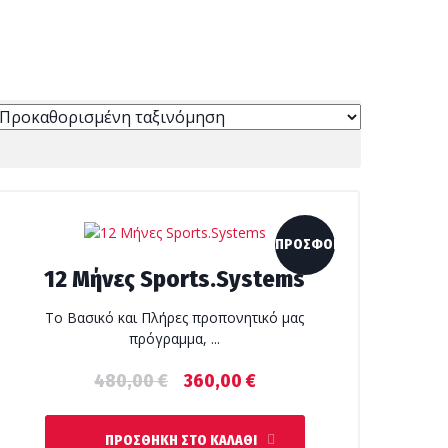
ΠΡΟΣΦΟΡΆ!
12 Μήνες Sports.Systems
Το Βασικό και Πλήρες προπονητικό μας
πρόγραμμα, ...
Original
Η
480,00
€
360,00
€
price
τρέχουσα
was:
τιμή
ΠΡΟΣΘΉΚΗ ΣΤΟ ΚΑΛΆΘΙ
480,00 €.
είναι: