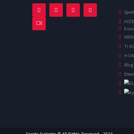
Spor
ΛΥΣΕ
Execu
ΜΕΘ
ΤΙ Κ
Η Ο
Blog
Επικ
Sports Systems © All Rights Reserved - 2024