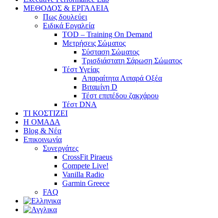
ΜΕΘΟΔΟΣ & ΕΡΓΑΛΕΙΑ
Πως δουλεύει
Ειδικά Εργαλεία
TOD – Training On Demand
Μετρήσεις Σώματος
Σύσταση Σώματος
Τρισδιάστατη Σάρωση Σώματος
Τέστ Υγείας
Απαραίτητα Λιπαρά Οξέα
Βιταμίνη D
Τέστ επιπέδου ζακχάρου
Τέστ DNA
ΤΙ ΚΟΣΤΙΖΕΙ
Η ΟΜΑΔΑ
Blog & Νέα
Επικοινωνία
Συνεργάτες
CrossFit Piraeus
Compete Live!
Vanilla Radio
Garmin Greece
FAQ