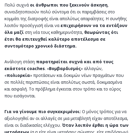
Πολύ συχνά
οι άνθρωποι που ξεκινούν άσκηση
,
συνειδητοποιούν πολύ σύντομα ότι οι παρεμβάσεις στο
κομμάτι της διατροφής είναι απολύτως απαραίτητες. Η συνήθης
λοιπόν προσέγγισή είναι να
επιχειρήσουν να τα εντάξουν
όλα μαζί
στη νέα τους καθημερινότητα,
θεωρώντας ότι
έτσι θα επιτευχθεί καλύτερο αποτέλεσμα σε
συντομότερο χρονικό διάστημα.
Ανάλογη στάση
παρατηρείται συχνά και από τους
εκάστοτε coaches
. «
Βομβαρδισμός
» αλλαγών,
«
πολιορκία
» προτάσεων και δοκιμών νέων πραγμάτων που
σε πολλές περιπτώσεις είναι απολύτως σωστά, δοκιμασμένα
και ασφαλή. Το πρόβλημα έγκειται στον τρόπο και το εύρος
που εισάγονται.
Για να γίνουμε πιο συγκεκριμένοι:
Ο μόνος τρόπος για να
αξιολογηθεί αν οι αλλαγές σε μια μεταβλητή είχαν αποτέλεσμα,
είναι οι διαδικασίες ελέγχου.
Όταν λοιπόν έρθει η ώρα των
μετρήσεων
(σ.σ είτε είναι μετρήσεις σώματος, είτε επιδόσεων)